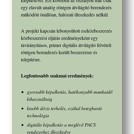
kiépítésével. Ezt követően az osztályon már csak
egy elavult analóg röntgen átvilágító berendezés
működött önállóan, hálózati illeszkedés nélkül.
A projekt kapcsán lebonyolított eszközbeszerzés
közbeszerzési eljárás eredményeként egy
távirányításos, primer digitális átvilágító felvételi
röntgen berendezés került beszerzésre és
telepítésre.
Legfontosabb szakmai eredmények:
gyorsabb képalkotás, hatékonyabb munkaidő
kihasználtság
kisebb dózis terhelés, ezáltal betegbarát
technológia
digitális képalkotás a meglévő PACS
rendszerhez illeszkedve