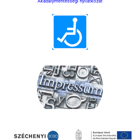
‎Akadálymentességi nyilatkozat